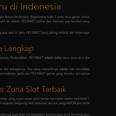
u di Indonesia
an bonus berlimpah. Bagaimana tidak ? zona situs game online
alih ke sistem PESTABET online dan mencari jasa taruhan yang
 saja saat ini yaitu PESTABET yang paling terbaik dan terpercaya
e Lengkap
esia. Perkenalkan, PESTABET adalah daftar situs zona situs slot
dan lain sebagainya. Dan yang menariknya adalah bila mendaftar
uk pemindahan saldo dari PESTABET game yang berlaku semuanya
 Zona Slot Terbaik
withdraw yang super cepat yaitu hanya memakan waktu maksimal 5
ipandu langsung oleh costumer service yang aktif 24 jam serta
 membernya agar bisa mendapatkan keuntungan serta kemenangan