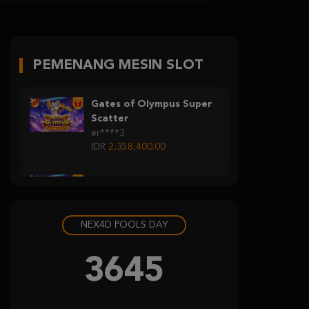
PEMENANG MESIN SLOT
Gates of Olympus Super
Scatter
er****3
IDR
2,358,400.00
Gates of Olympus Super
own
Way of Ninja
BANDITO RETURNS
Scatter
er****3
IDR
2,052,400.00
NEX4D POOLS DAY
Sweet Bonanza 2500
3645
er****3
IDR
1,704,800.00
 Pot
Wild Bandito
Duck Hunters