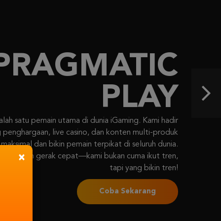
er****3
IDR
1,142,700.00
Gates of Olympus Super
Scatter
er****3
IDR
1,011,600.00
FAT PANDA
Nex
Gates of Olympus Super
Scatter
slot brand dari Pragmatic Play yang bold dan penuh
er****3
nyita perhatian dan kasih gameplay seru yang nggak
IDR
1,002,500.00
yang meledak-ledak, visual yang kece, dan potensi
da bukan cuma hiburan, tapi pembawa hoki sejati!
×
Coba Sekarang