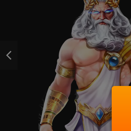
Previous