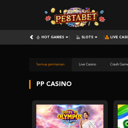
HOT GAMES
SLOTS
LIVE CAS
Semua permainan
Live Casino
Crash Gam
PP CASINO