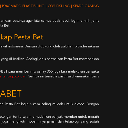
| PRAGMATIC PLAY FISHING | CQ9 FISHING | SPADE GAMING
ri dan pastinya agar kita semua tidak repot lagi memilih jenis
ta Bet.
kap Pesta Bet
akat indonesia. Dengan didukung oleh puluhan provider raksasa
nt yang di berikan. Apalagi jenis permainan Pesta Bet memberikan
ABET para member mix parlay 365 juga bisa melakukan transaksi
lsa tanpa potongan
.
Semua ini tersedia pastinya dikarenakan basis
STABET
n Pesta Bet login sistem paling mudah untuk dicoba. Dengan
a potongan tentu saja memudahkan banyak member untuk meraih
apk juga mengikuti modern nya jaman dan teknologi yang sudah