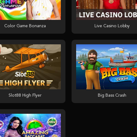
Color Game Bonanza
Live Casino Lobby
Slot88 High Flyer
Big Bass Crash