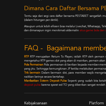
Dimana Cara Daftar Bersama P
Tentu saja dari segi cara daftar bersama PESTABET sangatlah m
(dalam hitungan per detik).
Ataupun untuk lebih efisien bisa melalui Livechat, Whatsapp, 
dan dimanapun ingin menikmati aldernalin
situs game bola dan s
FAQ - Bagaimana member
RTP
RTP merupakan Return To Player, istilah RTP oleh pemai
mengetahui RTP games slot yang akan di mainkan, pemain akan
Pola Permainan
Pola permainan di berikan kepada member-mem
yang jitu. Sehingga kemungkinan JP ketika melakukan permainan
Trik bermain
Dalam bermain slot, para member wajib mengetah
naikkan betnya secara bertahap.
Manfaatkan Sistem Deposit Pulsa
Seperti yang sudah kita ket
deposit pulsa
karena syarat wd TO yang diberikan sangat rendah 
Kebijaksanaan
Platform