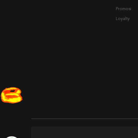
Promosi
Loyalty