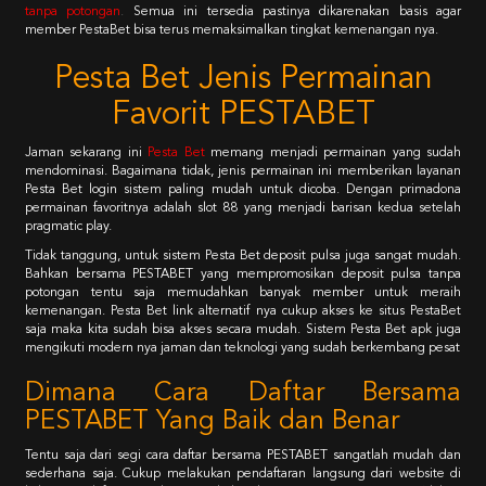
tanpa potongan
.
Semua ini tersedia pastinya dikarenakan basis agar
member PestaBet bisa terus memaksimalkan tingkat kemenangan nya.
Pesta Bet Jenis Permainan
Favorit PESTABET
Jaman sekarang ini
Pesta Bet
memang menjadi permainan yang sudah
mendominasi. Bagaimana tidak, jenis permainan ini memberikan layanan
Pesta Bet login sistem paling mudah untuk dicoba. Dengan primadona
permainan favoritnya adalah slot 88 yang menjadi barisan kedua setelah
pragmatic play.
Tidak tanggung, untuk sistem Pesta Bet deposit pulsa juga sangat mudah.
Bahkan bersama PESTABET yang mempromosikan deposit pulsa tanpa
potongan tentu saja memudahkan banyak member untuk meraih
kemenangan. Pesta Bet link alternatif nya cukup akses ke situs PestaBet
saja maka kita sudah bisa akses secara mudah. Sistem Pesta Bet apk juga
mengikuti modern nya jaman dan teknologi yang sudah berkembang pesat
Dimana Cara Daftar Bersama
PESTABET Yang Baik dan Benar
Tentu saja dari segi cara daftar bersama PESTABET sangatlah mudah dan
sederhana saja. Cukup melakukan pendaftaran langsung dari website di