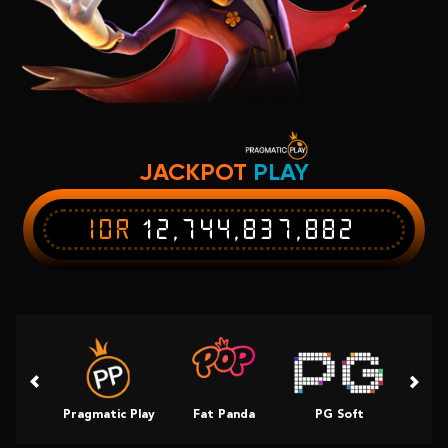
JACKPOT
PLAY
IDR
12,744,837,882
Pragmatic Play
Fat Panda
PG Soft
Slot