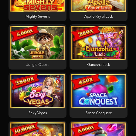
Mighty Sevens
Apollo Ray of Luck
Jungle Quest
Ganesha Luck
Sexy Vegas
Space Conquest