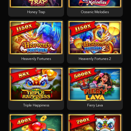
Honey Trap
Oceanic Melodies
Heavenly Fortunes
Heavenly Fortunes 2
Triple Happiness
Fiery Lava