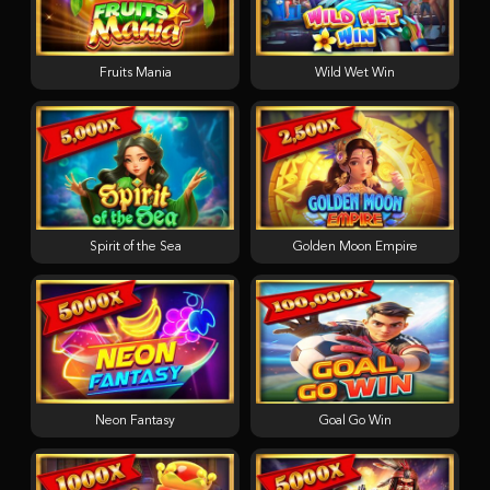
Fruits Mania
Wild Wet Win
Spirit of the Sea
Golden Moon Empire
Neon Fantasy
Goal Go Win