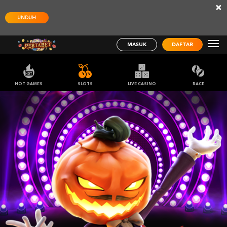
×
UNDUH
MASUK
DAFTAR
HOT GAMES
SLOTS
LIVE CASINO
RACE