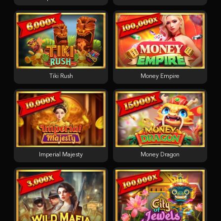
Tiki Rush
Money Empire
Imperial Majesty
Money Dragon