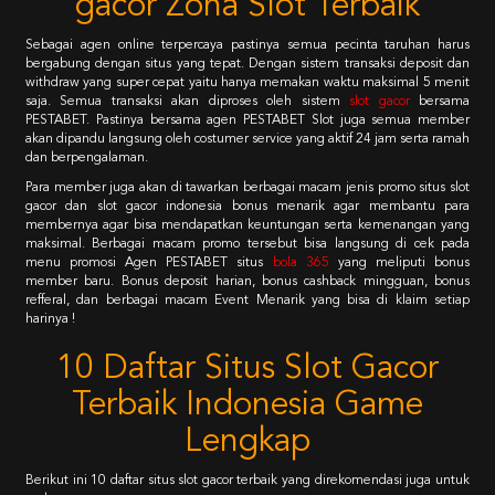
gacor Zona Slot Terbaik
Sebagai agen online terpercaya pastinya semua pecinta taruhan harus
bergabung dengan situs yang tepat. Dengan sistem transaksi deposit dan
withdraw yang super cepat yaitu hanya memakan waktu maksimal 5 menit
saja. Semua transaksi akan diproses oleh sistem
slot gacor
bersama
PESTABET. Pastinya bersama agen PESTABET Slot juga semua member
akan dipandu langsung oleh costumer service yang aktif 24 jam serta ramah
dan berpengalaman.
Para member juga akan di tawarkan berbagai macam jenis promo situs slot
gacor dan slot gacor indonesia bonus menarik agar membantu para
membernya agar bisa mendapatkan keuntungan serta kemenangan yang
maksimal. Berbagai macam promo tersebut bisa langsung di cek pada
menu promosi Agen PESTABET situs
bola 365
yang meliputi bonus
member baru. Bonus deposit harian, bonus cashback mingguan, bonus
refferal, dan berbagai macam Event Menarik yang bisa di klaim setiap
harinya !
10 Daftar Situs Slot Gacor
Terbaik Indonesia Game
Lengkap
Berikut ini 10 daftar situs slot gacor terbaik yang direkomendasi juga untuk