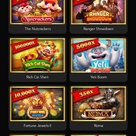
The Nutcrackers
Ranger Showdown
Rich Cai Shen
Yeti Boom
Fortune Jewels II
Roma