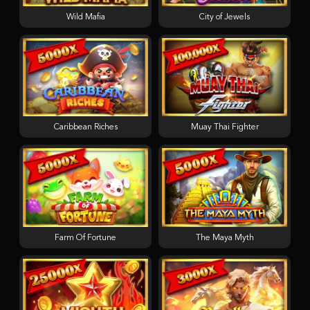
Wild Mafia
City of Jewels
Caribbean Riches
Muay Thai Fighter
Farm Of Fortune
The Maya Myth