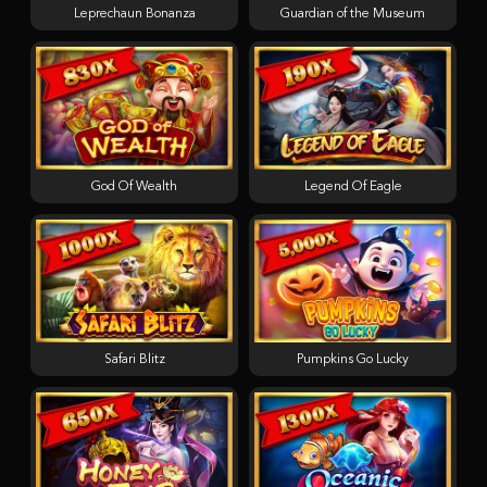
Leprechaun Bonanza
Guardian of the Museum
God Of Wealth
Legend Of Eagle
Safari Blitz
Pumpkins Go Lucky