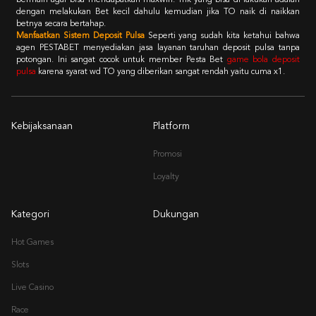
dengan melakukan Bet kecil dahulu kemudian jika TO naik di naikkan
betnya secara bertahap.
Manfaatkan Sistem Deposit Pulsa
Seperti yang sudah kita ketahui bahwa
agen PESTABET menyediakan jasa layanan taruhan deposit pulsa tanpa
potongan. Ini sangat cocok untuk member Pesta Bet
game bola deposit
pulsa
karena syarat wd TO yang diberikan sangat rendah yaitu cuma x1.
Kebijaksanaan
Platform
Promosi
Loyalty
Kategori
Dukungan
Hot Games
Slots
Live Casino
Race