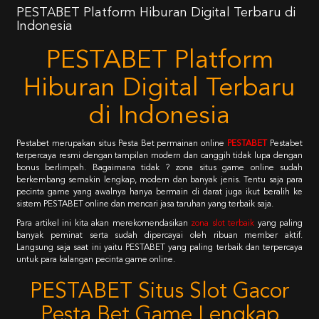
PESTABET Platform Hiburan Digital Terbaru di
Indonesia
PESTABET Platform
Hiburan Digital Terbaru
di Indonesia
Pestabet merupakan situs Pesta Bet permainan online
PESTABET
Pestabet
terpercaya resmi dengan tampilan modern dan canggih tidak lupa dengan
bonus berlimpah. Bagaimana tidak ? zona situs game online sudah
berkembang semakin lengkap, modern dan banyak jenis. Tentu saja para
pecinta game yang awalnya hanya bermain di darat juga ikut beralih ke
sistem PESTABET online dan mencari jasa taruhan yang terbaik saja.
Para artikel ini kita akan merekomendasikan
zona slot terbaik
yang paling
banyak peminat serta sudah dipercayai oleh ribuan member aktif.
Langsung saja saat ini yaitu PESTABET yang paling terbaik dan terpercaya
untuk para kalangan pecinta game online.
PESTABET Situs Slot Gacor
Pesta Bet Game Lengkap