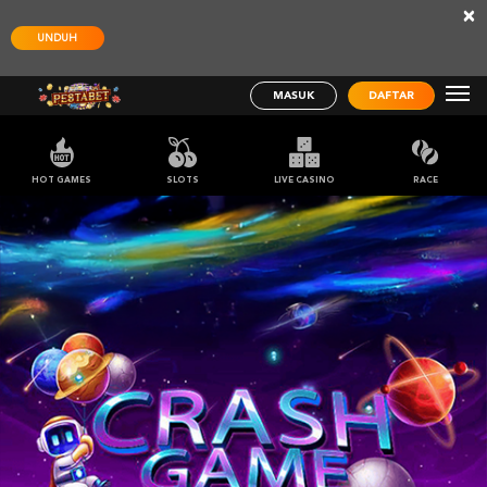
×
UNDUH
MASUK
DAFTAR
HOT GAMES
SLOTS
LIVE CASINO
RACE