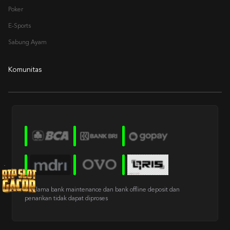
Poker
E-Sports
Sabung Ayam
Komunitas
* Selama bank maintenance dan bank offline deposit dan
penarikan tidak dapat diproses