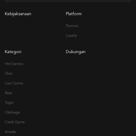
Kebijaksanaan
Platform
Promosi
Loyalty
Kategori
Dukungan
Hot Games
Slots
Live Casino
Race
Togel
Olahraga
Crash Game
Arcade